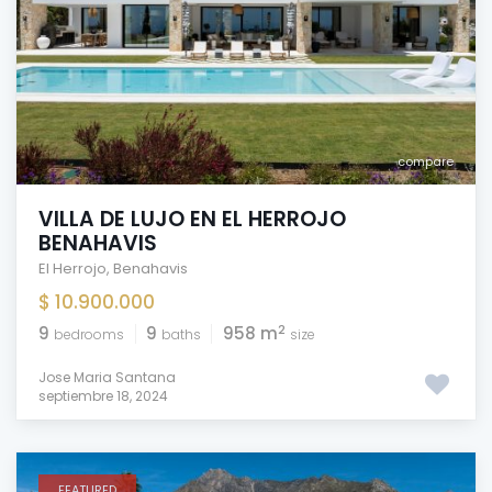
compare
VILLA DE LUJO EN EL HERROJO
BENAHAVIS
El Herrojo
,
Benahavis
$ 10.900.000
2
9
9
958 m
bedrooms
baths
size
Jose Maria Santana
septiembre 18, 2024
FEATURED