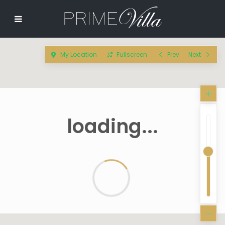
My Location
Fullscreen
Prev
Next
loading...