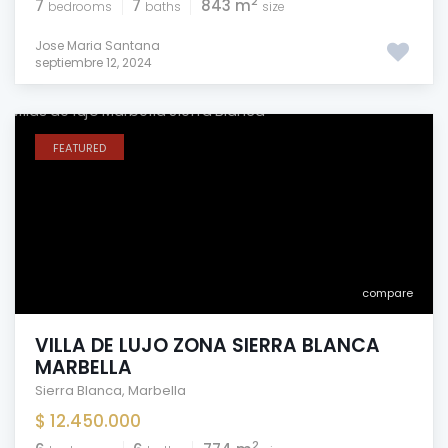
2
7
7
843 m
bedrooms
baths
size
Jose Maria Santana
septiembre 12, 2024
FEATURED
compare
VILLA DE LUJO ZONA SIERRA BLANCA
MARBELLA
Sierra Blanca
,
Marbella
$ 12.450.000
2