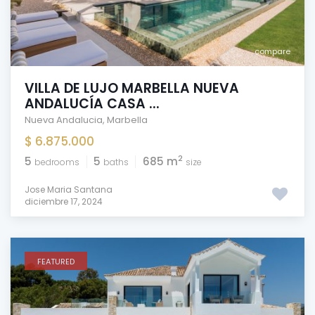
compare
VILLA DE LUJO MARBELLA NUEVA
ANDALUCÍA CASA ...
Nueva Andalucia
,
Marbella
$ 6.875.000
2
5
5
685 m
bedrooms
baths
size
Jose Maria Santana
diciembre 17, 2024
FEATURED