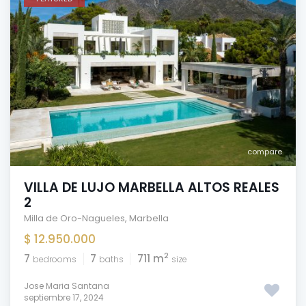
compare
VILLA DE LUJO MARBELLA ALTOS REALES
2
Milla de Oro-Nagueles
,
Marbella
$ 12.950.000
2
7
7
711 m
bedrooms
baths
size
Jose Maria Santana
septiembre 17, 2024