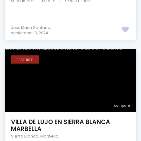
6
6
774 m
bedrooms
baths
size
Jose Maria Santana
septiembre 10, 2024
FEATURED
compare
VILLA DE LUJO EN SIERRA BLANCA
MARBELLA
Sierra Blanca
,
Marbella