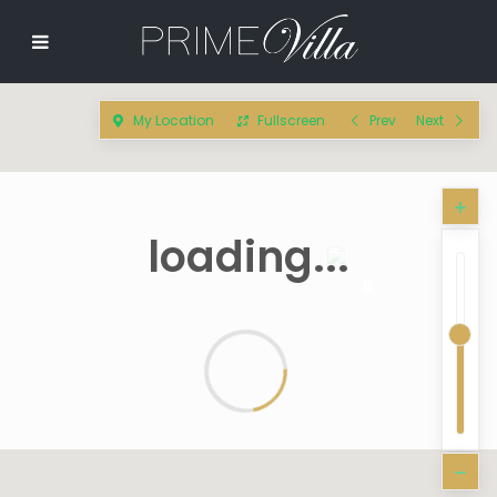
My Location
Fullscreen
Prev
Next
loading...
8